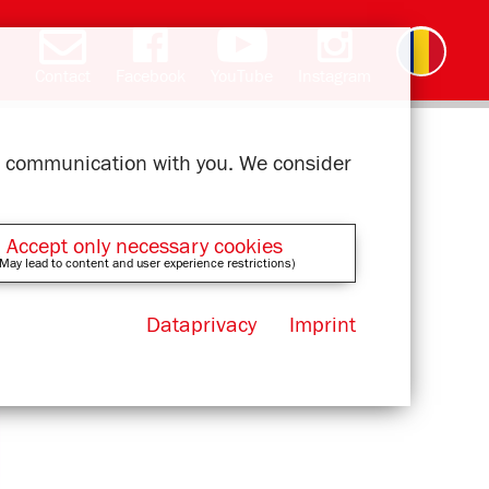
Contact
Facebook
YouTube
Instagram
Deutsch
English
čeština
polski
slovak
français
magyar
ελληνικά
ur communication with you. We consider
Accept only necessary cookies
May lead to content and user experience restrictions)
Dataprivacy
Imprint