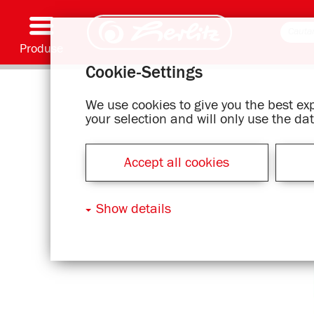
Produse
Cookie-Settings
Scriere și accesorii
Coloriaj și creativitate
Ghiozdane
Caiete, caiete speciale și copertă caiet flexibilă
Notes
Dosare și bibliorafturi
Articole office
Serie cu motive
We use cookies to give you the best e
your selection and will only use the d
Accept all cookies
Show details