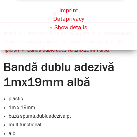
Imprint
Dataprivacy
Show details
acasă
Catalog sortimente de papetărie
Materiale de
birou și de corespondență
Lipire și corectare
Alte
lipiciuri
Bandă dublu adezivă 1mx19mm albă
Bandă dublu adezivă
1mx19mm albă
plastic
1m x 19mm
bază spumă,dubluadezivă,pt
multifuncțional
alb