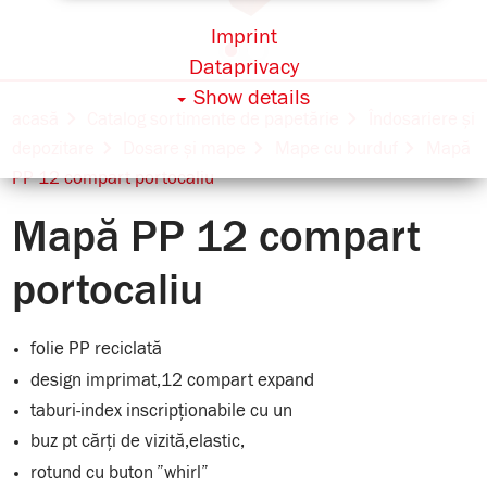
Imprint
Dataprivacy
Show details
acasă
Catalog sortimente de papetărie
Îndosariere și
depozitare
Dosare și mape
Mape cu burduf
Mapă
PP 12 compart portocaliu
Mapă PP 12 compart
portocaliu
folie PP reciclată
design imprimat,12 compart expand
taburi-index inscripționabile cu un
buz pt cărți de vizită,elastic,
rotund cu buton ”whirl”