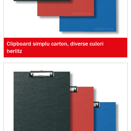
Clipboard simplu carton, diverse culori
herlitz