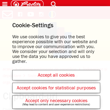
Cookie-Settings
We use cookies to give you the best
experience possible with our website and
to improve our communication with you.
We consider your selection and will only
use the data you have approved us to
gather.
acasă
Catalog sortimente de papetărie
Îndosariere și
Accept all cookies
depozitare
Sisteme de îndosariere easy
orga
Produse din carton easy orga
Clipboard-uri
Accept cookies for statistical purposes
Clipboard-uri
Accept only necessary cookies
(May lead to content and user experience restrictions)
Clipboard-urile sunt suporturi practice de scris în timpul