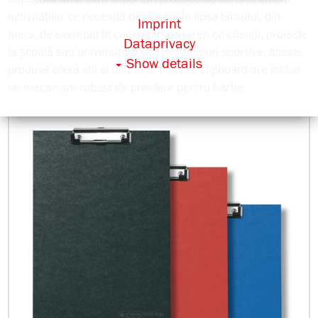
activităților ce necesită deplasări. În lipsa biroului, din
Imprint
mers, de exemplu în consultări pe teren cu clienții, proiecte
Dataprivacy
la școală sau universitate sau în studiouri sportive, aceste
Show details
produse oferă stil și ușurință. Fiecare clipboard are inclus
un mecanism robust de prindere pentru hârtie.