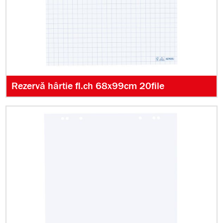
Rezervă hârtie fl.ch 68x99cm 20file