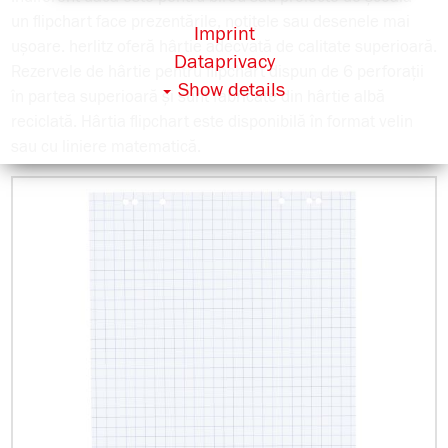
un flipchart face prezentările, notițele sau desenele mai
Imprint
ușoare. herlitz oferă hârtie adecvată de calitate superioară.
Dataprivacy
Rezervele de hârtie pentru flipchart dispun de 6 perforații
Show details
în partea superioară și sunt fabricate din hârtie albă
reciclată. Hârtia flipchart este disponibilă în format velin
sau cu liniere matematică.