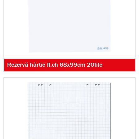
Rezervă hârtie fl.ch 68x99cm 20file