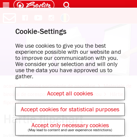
Cookie-Settings
We use cookies to give you the best
experience possible with our website and
to improve our communication with you.
We consider your selection and will only
use the data you have approved us to
gather.
acasă
Catalog sortimente de papetărie
Materiale de
Accept all cookies
birou și de corespondență
Hârtie de birou
Hârtie
flipchart
Accept cookies for statistical purposes
Hârtie flipchart
Accept only necessary cookies
(May lead to content and user experience restrictions)
Indiferent dacă este pentru birou sau proiecte de școală -