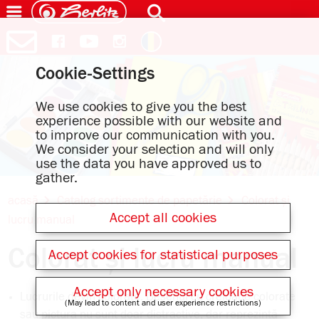
Cookie-Settings
We use cookies to give you the best
experience possible with our website and
to improve our communication with you.
We consider your selection and will only
use the data you have approved us to
gather.
acasă
Catalog sortimente de papetărie
Colorat și
Accept all cookies
lucru manual
Colorat și lucru manual
Accept cookies for statistical purposes
Accept only necessary cookies
Lucrurile devin colorate. Desenul cu creioane colorate
(May lead to content and user experience restrictions)
sau pictura nu sunt doar distractive, dar reprezintă