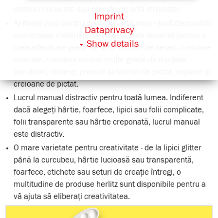
cadouri minunate sau obiecte de artă înrămate.
Imprint
Ajutoare mici pentru opere de artă mari - sunt disponibile
Dataprivacy
numeroase materiale de colorat și de desenat pentru a
Show details
crea adevărate piese de artă: blocuri de desen, creioane
colorate, creioane cu mai multe grade de duritate,
ascuțitori, radiere, precum și blocuri de pictat, vopsele și
creioane de pictat.
Lucrul manual distractiv pentru toată lumea. Indiferent
dacă alegeți hârtie, foarfece, lipici sau folii complicate,
folii transparente sau hârtie creponată, lucrul manual
este distractiv.
O mare varietate pentru creativitate - de la lipici glitter
până la curcubeu, hârtie lucioasă sau transparentă,
foarfece, etichete sau seturi de creație întregi, o
multitudine de produse herlitz sunt disponibile pentru a
vă ajuta să eliberați creativitatea.