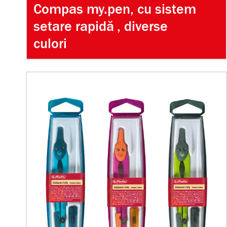
Compas my.pen, cu sistem
setare rapidă , diverse
culori