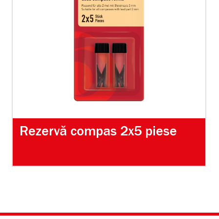
Rezervă compas 2x5 piese