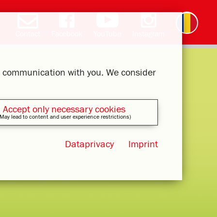
Contact
Facebook
YouTube
Instagram
Deutsch
English
čeština
polski
slovak
français
magyar
ελληνικά
ur communication with you. We consider
Accept only necessary cookies
May lead to content and user experience restrictions)
Dataprivacy
Imprint