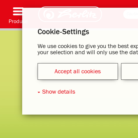
Produse
Cookie-Settings
Scriere și accesorii
Coloriaj și creativitate
Ghiozdane
Caiete, caiete speciale și copertă caiet flexibilă
Notes
Dosare și bibliorafturi
Articole office
Serie cu motive
We use cookies to give you the best e
your selection and will only use the d
Accept all cookies
Show details