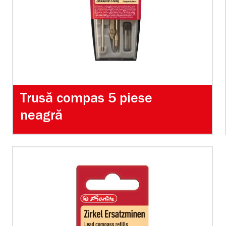
Trusă compas 5 piese
neagră