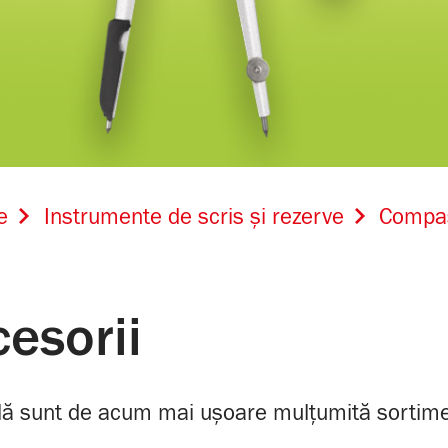
e
Instrumente de scris și rezerve
Compas
esorii
ă sunt de acum mai ușoare mulțumită sortimentu