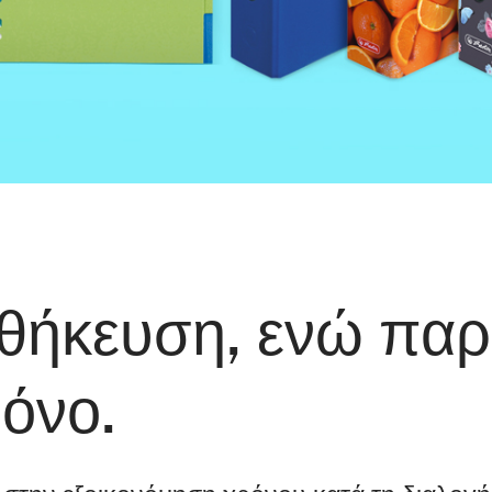
θήκευση, ενώ πα
ρόνο.