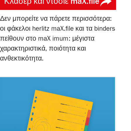
Κλασέρ και ντοσιέ maX.file
Δεν μπορείτε να πάρετε περισσότερα:
οι φάκελοι herlitz maX.file και τα binders
πείθουν στο maX imum: μέγιστα
χαρακτηριστικά, ποιότητα και
ανθεκτικότητα.