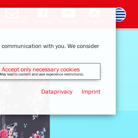
Επικοινωνία
Facebook
YouTube
Instagram
Deutsch
English
română
čeština
polski
slovak
français
magyar
ur communication with you. We consider
Accept only necessary cookies
May lead to content and user experience restrictions)
Dataprivacy
Imprint