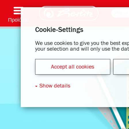
Προϊόντα
Cookie-Settings
Γραφή & Προμήθειες
Χρωματισμός και χειροτεχνία
Σχολικές τσάντες
Τετράδια, μπλοκ σημειώσεων και κάλυμμα βιβλίου
Σημειωματάρια
Αρχεία και φάκελοι
Είδη γραφείου και αποστολής ταχυδρομείου
Σειρά μοτίβου
We use cookies to give you the best e
your selection and will only use the d
Accept all cookies
Show details