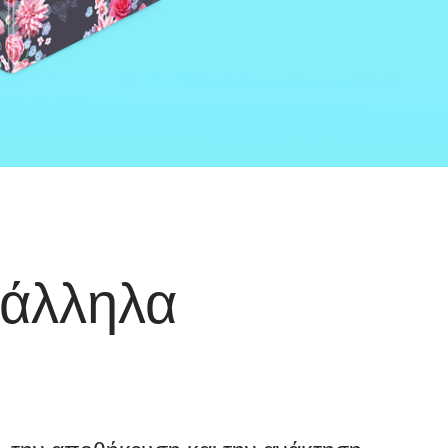
ράλληλα