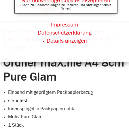
Nur notwendige Cookies akzeptieren
(Kann zu Einschränkungen bei Inhalten und Nutzungserlebnis
führen)
Impressum
Online Shops für
Home
Produktkatalog
Motivserien
Pure
Datenschutzerklärung
Glam
Ordnen & Ablegen
Ordner maX.file A4 8cm
Details anzeigen
Pure Glam
Ordner maX.file A4 8cm
Pure Glam
Einband mit geprägtem Packpapierbezug
standfest
Innenspiegel in Packpapieroptik
Motiv Pure Glam
1 Stück