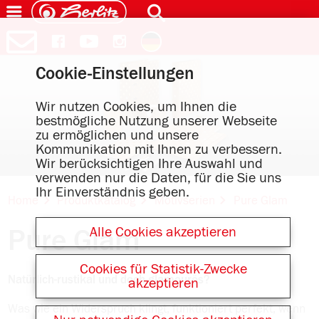
Cookie-Einstellungen
Wir nutzen Cookies, um Ihnen die
bestmögliche Nutzung unserer Webseite
zu ermöglichen und unsere
Kommunikation mit Ihnen zu verbessern.
Wir berücksichtigen Ihre Auswahl und
verwenden nur die Daten, für die Sie uns
Ihr Einverständnis geben.
Home
Produktkatalog
Motivserien
Pure Glam
Alle Cookies akzeptieren
Pure Glam
Cookies für Statistik-Zwecke
Natürlich-rustikal und doch glamourös?
akzeptieren
Was wie ein Widerspruch klingt, funktioniert perfekt, wenn