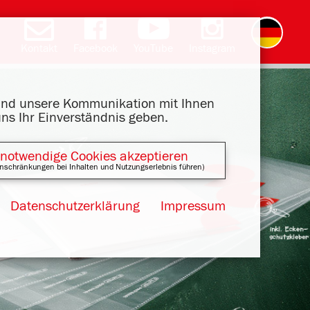
Kontakt
Facebook
YouTube
Instagram
English
română
čeština
polski
slovak
français
magyar
ελληνικά
 und unsere Kommunikation mit Ihnen
uns Ihr Einverständnis geben.
 notwendige Cookies akzeptieren
nschränkungen bei Inhalten und Nutzungserlebnis führen)
Datenschutzerklärung
Impressum