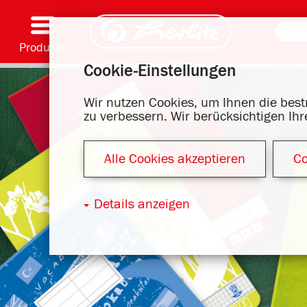
Produkte
Cookie-Einstellungen
Schreiben & Zubehör
Malen & Basteln
Schulranzen
Hefte, Blöcke & Buchhülle
Notizbücher
Kalender
Ordnen & Ablegen
Büromaterial & Versandmittel
Motivserien
Wir nutzen Cookies, um Ihnen die bes
zu verbessern. Wir berücksichtigen Ih
Alle Cookies akzeptieren
Co
Details anzeigen