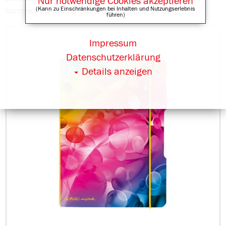
Nur notwendige Cookies akzeptieren
(Kann zu Einschränkungen bei Inhalten und Nutzungserlebnis
kommen durch ihre Glanz-Optik voll zur Geltung.
führen)
Impressum
Datenschutzerklärung
Details anzeigen