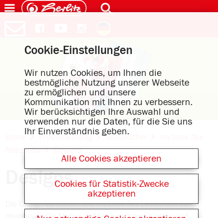
Cookie-Einstellungen
Wir nutzen Cookies, um Ihnen die
bestmögliche Nutzung unserer Webseite
zu ermöglichen und unsere
Kommunikation mit Ihnen zu verbessern.
Wir berücksichtigen Ihre Auswahl und
verwenden nur die Daten, für die Sie uns
Ihr Einverständnis geben.
Home
Produktkatalog
Notizbücher
my.book flex
Notizhefte
Designs
Alle Cookies akzeptieren
Designs
Cookies für Statistik-Zwecke
akzeptieren
Die Design-Versionen des my.book flex bestechen durch
phantasievolle Motive auf hochwertigem Karton und