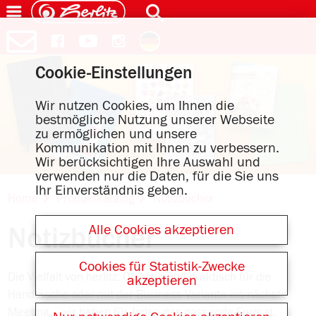
Cookie-Einstellungen
Wir nutzen Cookies, um Ihnen die
bestmögliche Nutzung unserer Webseite
zu ermöglichen und unsere
Kommunikation mit Ihnen zu verbessern.
Wir berücksichtigen Ihre Auswahl und
verwenden nur die Daten, für die Sie uns
Ihr Einverständnis geben.
Home
Produktkatalog
Notizbücher
Alle Cookies akzeptieren
Notizbücher
Cookies für Statistik-Zwecke
Die Vielfalt von herlitz: Ob klein und praktisch für die
akzeptieren
Handtasche oder mit der Business-Variante ins nächste
Meeting – wir haben für Jeden das passende Format.