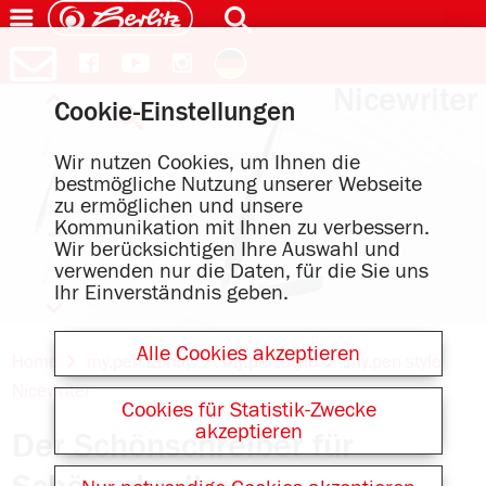
Dark Shale
Nicewriter
Cookie-Einstellungen
Wir nutzen Cookies, um Ihnen die
bestmögliche Nutzung unserer Webseite
zu ermöglichen und unsere
Dark Shale
Kommunikation mit Ihnen zu verbessern.
Wir berücksichtigen Ihre Auswahl und
verwenden nur die Daten, für die Sie uns
Ihr Einverständnis geben.
Online Shops für
Alle Cookies akzeptieren
Home
my.pen family
my.pen style
my.pen style
Nicewriter
Dark Shale
Cookies für Statistik-Zwecke
akzeptieren
Der Schönschreiber für