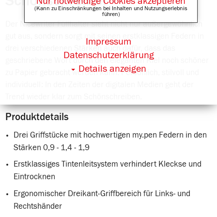
Schönschreiber
Nur notwendige Cookies akzeptieren
(Kann zu Einschränkungen bei Inhalten und Nutzungserlebnis
führen)
Der Nicewriter Füllhalter sieht nicht nur außergewöhnlich
gut aus, sondern sorgt mit seinen erstklassigen Federn in
Impressum
drei verschiedenen Stärken auch dafür, dass das
Datenschutzerklärung
geschriebene Wort durch den eleganten Kiel noch schöner
Details anzeigen
zu Papier gebracht werden kann. Persönlich, stilvoll und
individuell: In den Zeiten der digitalen Medien geht der
Trend wieder klar zum Schönschreiben.
Produktdetails
Drei Griffstücke mit hochwertigen my.pen Federn in den
Stärken 0,9 - 1,4 - 1,9
Erstklassiges Tintenleitsystem verhindert Kleckse und
Eintrocknen
Ergonomischer Dreikant-Griffbereich für Links- und
Rechtshänder