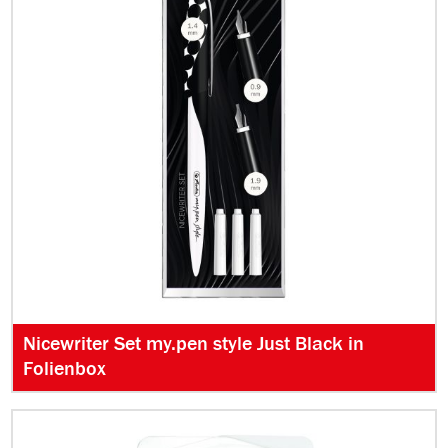
Nicewriter Set my.pen style Just Black in
Folienbox