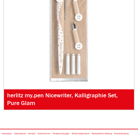
herlitz my.pen Nicewriter, Kalligraphie Set,
Pure Glam
Impressum
Datenschutz
Kontakt
Unternehmen
Pressemeldungen
Mediendatenbank
Werbeartikel-Katalog
Produktkatalog