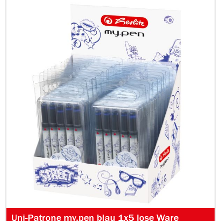
Uni-Patrone my.pen blau 1x5 lose Ware