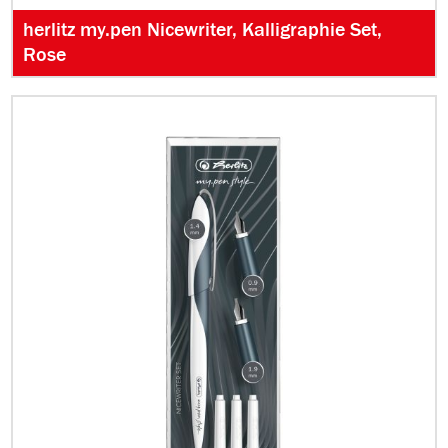
herlitz my.pen Nicewriter, Kalligraphie Set,
Rose