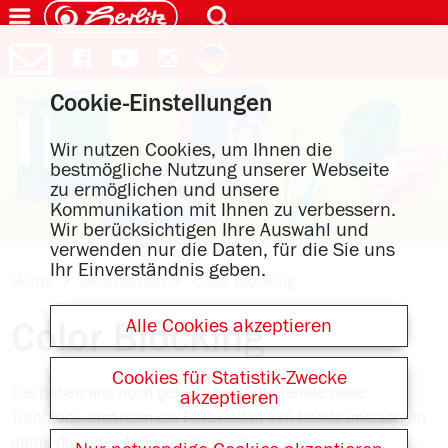
Cookie-Einstellungen
Wir nutzen Cookies, um Ihnen die
bestmögliche Nutzung unserer Webseite
zu ermöglichen und unsere
Kommunikation mit Ihnen zu verbessern.
Wir berücksichtigen Ihre Auswahl und
verwenden nur die Daten, für die Sie uns
Ihr Einverständnis geben.
Home
Motivserien
Color Blocking
Alle Cookies akzeptieren
Color Blocking
Cookies für Statistik-Zwecke
Die haben uns noch gefehlt: drei spannende neue
akzeptieren
Trendtöne ergänzen die Farbvielfalt von herlitz und sorgen
dafür, dass der Alltag bunter wird.