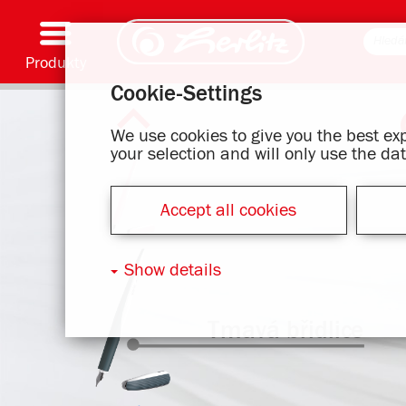
Produkty
Cookie-Settings
Psaní & Spotřební materiál
Malování & Umění
Školní batohy
Školní sešity, Psací podložky & Obaly knih
Bloky
Archivování & Skladování
Kancelářské & Poštovní položky
Motivové série
We use cookies to give you the best e
your selection and will only use the d
Accept all cookies
Show details
Tmavá břidlice