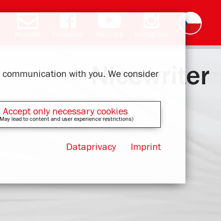
Kontakt
Facebook
YouTube
Instagram
Deutsch
English
română
polski
slovak
français
magyar
ελληνικά
Nicewriter
ur communication with you. We consider
Accept only necessary cookies
May lead to content and user experience restrictions)
Dataprivacy
Imprint