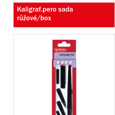
Kaligraf.pero sada
růžové/box