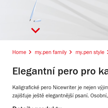
Home
my.pen family
my.pen style
Elegantní pero pro ka
Tmavá břidlice
Kaligrafické pero Nicewriter je nejen výj
zajišťuje ještě elegantnější psaní. Osobní, 