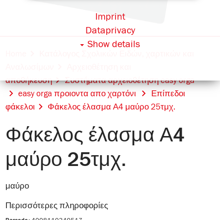
Imprint
Dataprivacy
Show details
Home
Κατάλογος Σχολικών Ειδών, χαρτικών και
Αναλωσίμων
Αρχειοθέτηση και
αποθήκευση
Συστήματα αρχειοθέτηση easy orga
easy orga προιοντα απο χαρτόνι
Επίπεδοι
φάκελοι
Φάκελος έλασμα Α4 μαύρο 25τμχ.
Φάκελος έλασμα Α4
μαύρο 25τμχ.
μαύρο
Περισσότερες πληροφορίες