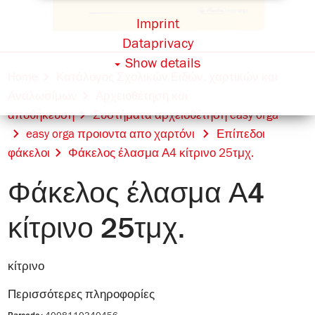
Imprint
Dataprivacy
Show details
Home
Κατάλογος Σχολικών Ειδών, χαρτικών και
Αναλωσίμων
Αρχειοθέτηση και
αποθήκευση
Συστήματα αρχειοθέτηση easy orga
easy orga προιοντα απο χαρτόνι
Επίπεδοι
φάκελοι
Φάκελος έλασμα Α4 κίτρινο 25τμχ.
Φάκελος έλασμα Α4
κίτρινο 25τμχ.
κίτρινο
Περισσότερες πληροφορίες