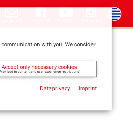
Επικοινωνία
Facebook
YouTube
Instagram
Deutsch
English
română
čeština
polski
slovak
français
magyar
ur communication with you. We consider
Accept only necessary cookies
May lead to content and user experience restrictions)
Dataprivacy
Imprint