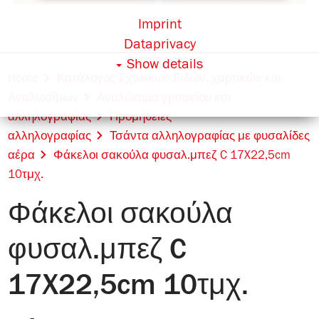
Imprint
Dataprivacy
Show details
Home
Κατάλογος Σχολικών Ειδών, χαρτικών και
Αναλωσίμων
Αναλώσιμα γραφείου και
αλληλογραφίας
Προμήθειες
αλληλογραφίας
Τσάντα αλληλογραφίας με φυσαλίδες
αέρα
Φάκελοι σακούλα φυσαλ.μπεζ C 17X22,5cm
10τμχ.
Φάκελοι σακούλα
φυσαλ.μπεζ C
17X22,5cm 10τμχ.