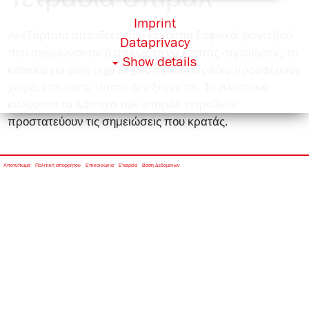
Imprint
Ανεξάρτητα από ιδέες που έρχονται ξαϕνικά, ραντεβού
Dataprivacy
που σημειώνονται ή απλώς το να κρατάς σημειώσεις, τα
Show details
καινούργια easy orga to go σπιράλ τετράδια προσϕέρουν
χώρο, έτσι ώστε τίποτα δεν ξεχνιέται. Τα πλαστικά
καλύματα τα λάστιχα των σπιράλ τετραδιών
προστατεύουν τις σημειώσεις που κρατάς.
Αποτύπωμα
Πολιτική απορρήτου
Επικοινωνία
Εταιρεία
Βάση Δεδομένων