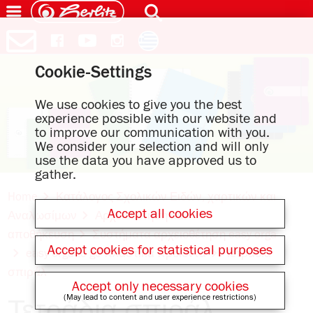
Cookie-Settings
We use cookies to give you the best
experience possible with our website and
to improve our communication with you.
We consider your selection and will only
use the data you have approved us to
gather.
Home
Κατάλογος Σχολικών Ειδών, χαρτικών και
Accept all cookies
Αναλωσίμων
Αρχειοθέτηση και
αποθήκευση
Συστήματα αρχειοθέτηση easy orga
Accept cookies for statistical purposes
easy orga to go πλαστικά προιοντα
Τετράδια
σπιράλ
Accept only necessary cookies
(May lead to content and user experience restrictions)
Τετράδια σπιράλ