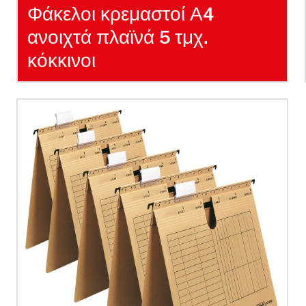
Φάκελοι κρεμαστοί Α4
ανοιχτά πλαϊνά 5 τμχ.
κόκκινοι