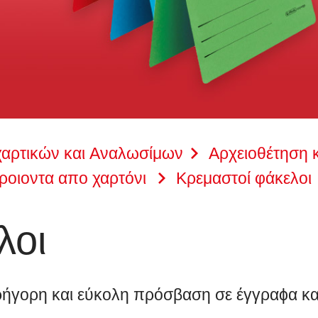
χαρτικών και Αναλωσίμων
Αρχειοθέτηση 
προιοντα απο χαρτόνι
Κρεμαστοί φάκελοι
λοι
γρήγορη και εύκολη πρόσβαση σε έγγραϕα και