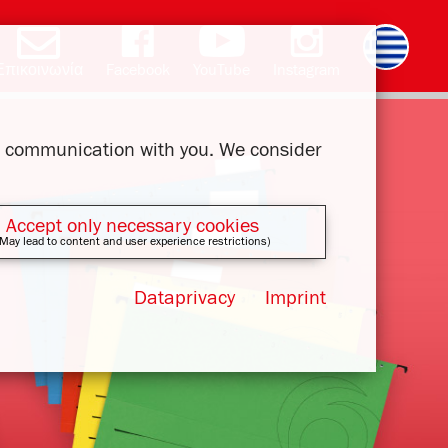
Επικοινωνία
Facebook
YouTube
Instagram
Deutsch
English
română
čeština
polski
slovak
français
magyar
ur communication with you. We consider
Accept only necessary cookies
May lead to content and user experience restrictions)
Dataprivacy
Imprint