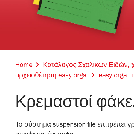
Home
Κατάλογος Σχολικών Ειδών, 
αρχειοθέτηση easy orga
easy orga 
Κρεμαστοί φάκε
Το σύστημα suspension file επιτρέπει 