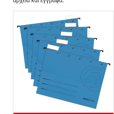
αρχεία και έγγραϕα.