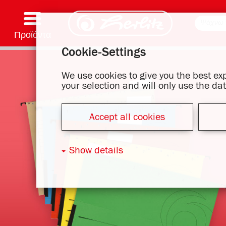
Προϊόντα
Cookie-Settings
Γραφή & Προμήθειες
Χρωματισμός και χειροτεχνία
Σχολικές τσάντες
Τετράδια, μπλοκ σημειώσεων και κάλυμμα βιβλίου
Σημειωματάρια
Αρχεία και φάκελοι
Είδη γραφείου και αποστολής ταχυδρομείου
Σειρά μοτίβου
We use cookies to give you the best e
your selection and will only use the d
Accept all cookies
Show details