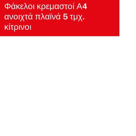
Φάκελοι κρεμαστοί Α4
ανοιχτά πλαϊνά 5 τμχ.
κίτρινοι