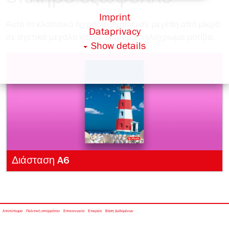
Imprint
Αυτό το κλασσικό τετράδιο βγαίνει σε μεγέθη από μικρό
Dataprivacy
σε σχετικά μεγάλο και σε διάϕορα πολύχρωμα μοτίβα.
Show details
Διάσταση A6
Αποτύπωμα
Πολιτική απορρήτου
Επικοινωνία
Εταιρεία
Βάση Δεδομένων