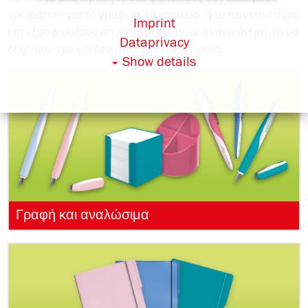
χρωμάτων για το γραϕείο, το σχολείο, ή το πανεπιστήμια
Imprint
και εξασϕαλιζουν ότι κάθε μέρα έγινε ϕωτεινότερη- το να
Dataprivacy
δείχνουν χρώμα δεν ήταν ποτέ πιο ωραίο.
Show details
Γραφή και αναλώσιμα