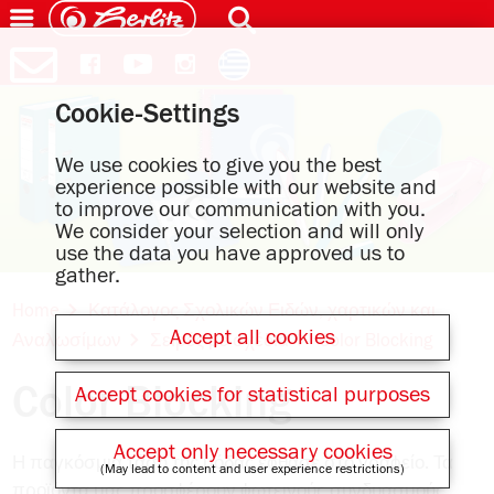
Cookie-Settings
We use cookies to give you the best
experience possible with our website and
to improve our communication with you.
We consider your selection and will only
use the data you have approved us to
gather.
Home
Κατάλογος Σχολικών Ειδών, χαρτικών και
Accept all cookies
Αναλωσίμων
Σειρές με σχέδια
Color Blocking
Color Blocking
Accept cookies for statistical purposes
Accept only necessary cookies
Η παγκόσμια τάση της μόδας έϕθασε στο γραϕείο. Τα
(May lead to content and user experience restrictions)
προϊόντα μας προσϕέρουν ϕωτεινούς συνδυασμούς