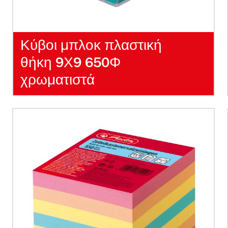
Κύβοι μπλοκ πλαστική
θήκη 9Χ9 650Φ
χρωματιστά