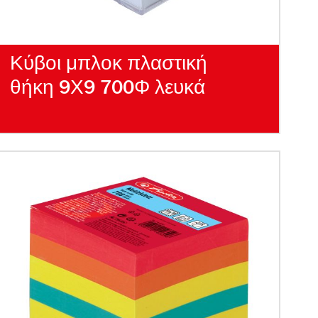
Κύβοι μπλοκ πλαστική
θήκη 9Χ9 700Φ λευκά