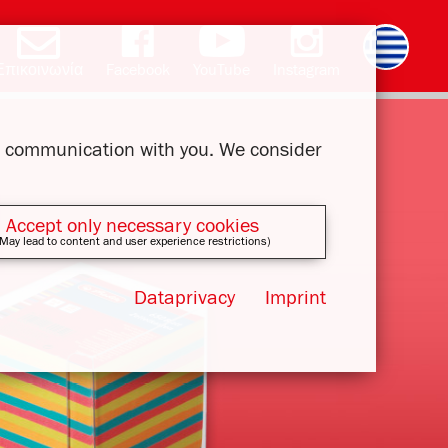
Επικοινωνία
Facebook
YouTube
Instagram
Deutsch
English
română
čeština
polski
slovak
français
magyar
ur communication with you. We consider
Accept only necessary cookies
May lead to content and user experience restrictions)
Dataprivacy
Imprint