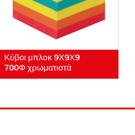
Κύβοι μπλοκ 9Χ9Χ9
700Φ χρωματιστά