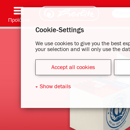
Προϊόντα
Cookie-Settings
Γραφή & Προμήθειες
Χρωματισμός και χειροτεχνία
Σχολικές τσάντες
Τετράδια, μπλοκ σημειώσεων και κάλυμμα βιβλίου
Σημειωματάρια
Αρχεία και φάκελοι
Είδη γραφείου και αποστολής ταχυδρομείου
Σειρά μοτίβου
We use cookies to give you the best e
your selection and will only use the d
Accept all cookies
Show details