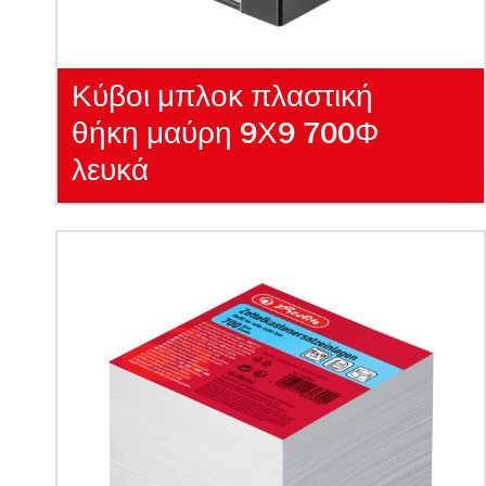
Κύβοι μπλοκ πλαστική
θήκη μαύρη 9Χ9 700Φ
λευκά