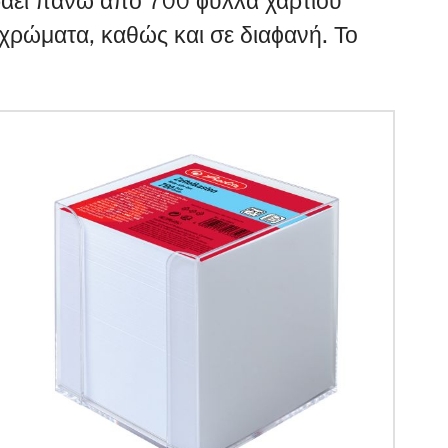
χωράει πάνω από 700 ϕύλλα χαρτιού
 χρώματα, καθώς και σε διαϕανή. Το