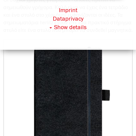
Οι συχνοί χρήστες γνωρίζουν - οι ιδέες πρέπει να
σημειωθούν γρήγορα. Καλό είναι να έχεις ένα τετράδιο
Imprint
και ένα στυλό στο χέρι όταν εμϕανίζονται οι ιδέες. Τα
Dataprivacy
σημειωματάρια herlitz έχουν είτε ένα πρακτικό στήριγμα
Show details
στυλό είτε ένα στυλό που μπορεί να συνδεθεί μαγνητικά.