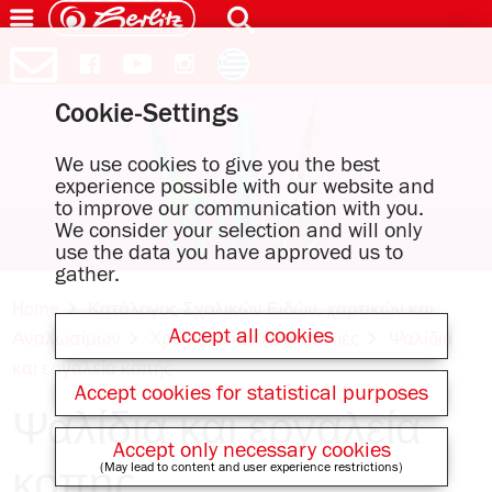
Cookie-Settings
We use cookies to give you the best
experience possible with our website and
to improve our communication with you.
We consider your selection and will only
use the data you have approved us to
gather.
Home
Κατάλογος Σχολικών Ειδών, χαρτικών και
Accept all cookies
Αναλωσίμων
Χρώματα και κατασκευές
Ψαλίδια
και εργαλεία κοπής
Accept cookies for statistical purposes
Ψαλίδια και εργαλεία
Accept only necessary cookies
(May lead to content and user experience restrictions)
κοπής