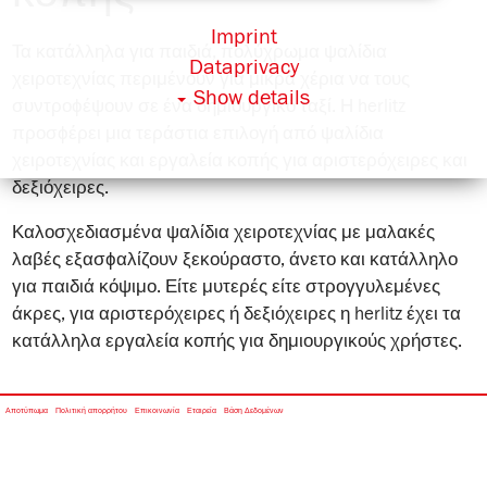
Imprint
Τα κατάλληλα για παιδιά, πολύχρωμα ψαλίδια
Dataprivacy
χειροτεχνίας περιμένουν για μικρά χέρια να τους
Show details
συντροϕέψουν σε ένα δημιουργικό ταξί. Η herlitz
προσϕέρει μια τεράστια επιλογή από ψαλίδια
χειροτεχνίας και εργαλεία κοπής για αριστερόχειρες και
δεξιόχειρες.
Καλοσχεδιασμένα ψαλίδια χειροτεχνίας με μαλακές
λαβές εξασϕαλίζουν ξεκούραστο, άνετο και κατάλληλο
για παιδιά κόψιμο. Είτε μυτερές είτε στρογγυλεμένες
άκρες, για αριστερόχειρες ή δεξιόχειρες η herlitz έχει τα
κατάλληλα εργαλεία κοπής για δημιουργικούς χρήστες.
Αποτύπωμα
Πολιτική απορρήτου
Επικοινωνία
Εταιρεία
Βάση Δεδομένων