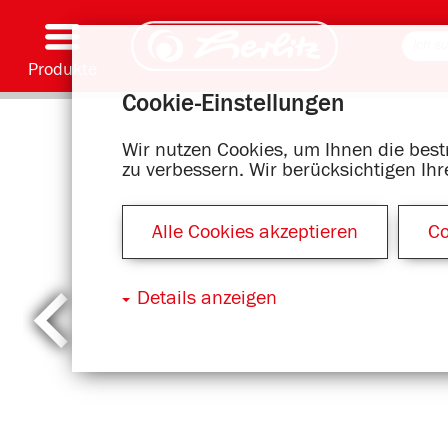
Produkte
Cookie-Einstellungen
Schreiben & Zubehör
Malen & Basteln
Schulranzen
Hefte, Blöcke & Buchhülle
Notizbücher
Kalender
Ordnen & Ablegen
Büromaterial & Versandmittel
Motivserien
Wir nutzen Cookies, um Ihnen die bes
zu verbessern. Wir berücksichtigen Ih
Alle Cookies akzeptieren
Co
Details anzeigen