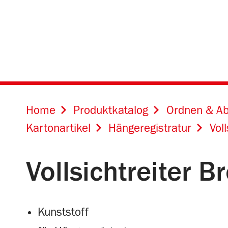
Online Shops für
Home
Produktkatalog
Ordnen & Ab
Kartonartikel
Hängeregistratur
Vol
Vollsichtreiter 
Kunststoff