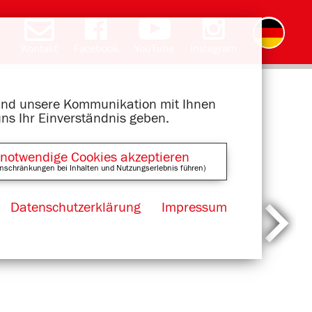
Kontakt
Facebook
YouTube
Instagram
English
română
čeština
polski
slovak
français
magyar
ελληνικά
 und unsere Kommunikation mit Ihnen
uns Ihr Einverständnis geben.
 notwendige Cookies akzeptieren
nschränkungen bei Inhalten und Nutzungserlebnis führen)
Datenschutzerklärung
Impressum