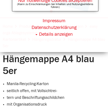
Nur notwendige Cookies akzeptieren
(Kann zu Einschränkungen bei Inhalten und Nutzungserlebnis
führen)
Impressum
Online Shops für
Home
Produktkatalog
Ordnen & Ablegen
easy
Datenschutzerklärung
orga Ablagesysteme
easy orga
Details anzeigen
Kartonartikel
Hängeregistratur
Hängemappe A4 blau
5er
Hängemappe A4 blau
5er
Manila-Recycling-Karton
seitlich offen, mit Vollsichtrei-
tern und Beschriftungsschildchen
mit Organisationsdruck