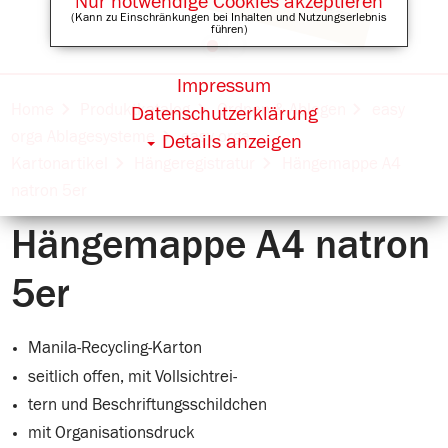
Nur notwendige Cookies akzeptieren
(Kann zu Einschränkungen bei Inhalten und Nutzungserlebnis
führen)
Impressum
Online Shops für
Home
Produktkatalog
Ordnen & Ablegen
easy
Datenschutzerklärung
orga Ablagesysteme
easy orga
Details anzeigen
Kartonartikel
Hängeregistratur
Hängemappe A4
natron 5er
Hängemappe A4 natron
5er
Manila-Recycling-Karton
seitlich offen, mit Vollsichtrei-
tern und Beschriftungsschildchen
mit Organisationsdruck