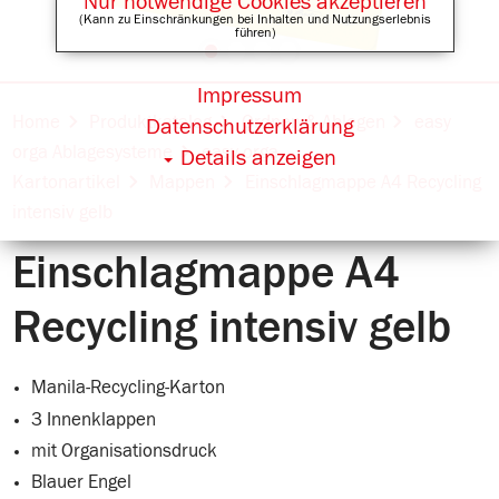
Nur notwendige Cookies akzeptieren
(Kann zu Einschränkungen bei Inhalten und Nutzungserlebnis
führen)
Impressum
Online Shops für
Home
Produktkatalog
Ordnen & Ablegen
easy
Datenschutzerklärung
orga Ablagesysteme
easy orga
Details anzeigen
Kartonartikel
Mappen
Einschlagmappe A4 Recycling
intensiv gelb
Einschlagmappe A4
Recycling intensiv gelb
Manila-Recycling-Karton
3 Innenklappen
mit Organisationsdruck
Blauer Engel