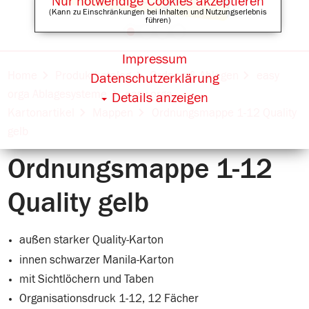
Nur notwendige Cookies akzeptieren
(Kann zu Einschränkungen bei Inhalten und Nutzungserlebnis
führen)
Impressum
Online Shops für
Home
Produktkatalog
Ordnen & Ablegen
easy
Datenschutzerklärung
orga Ablagesysteme
easy orga
Details anzeigen
Kartonartikel
Mappen
Ordnungsmappe 1-12 Quality
gelb
Ordnungsmappe 1-12
Quality gelb
außen starker Quality-Karton
innen schwarzer Manila-Karton
mit Sichtlöchern und Taben
Organisationsdruck 1-12, 12 Fächer