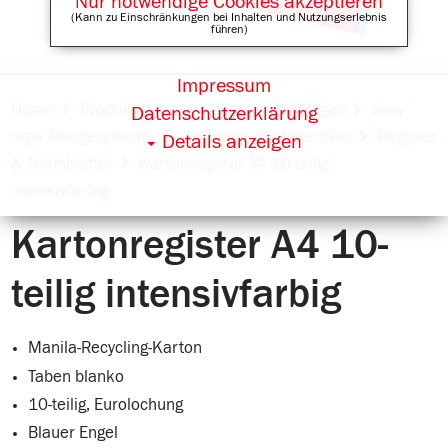
Nur notwendige Cookies akzeptieren
(Kann zu Einschränkungen bei Inhalten und Nutzungserlebnis
führen)
Impressum
Online Shops für
Home
Produktkatalog
Ordnen & Ablegen
easy
Datenschutzerklärung
orga Ablagesysteme
easy orga Kartonartikel
Register
Details anzeigen
& Trennblätter
Kartonregister A4 10-teilig
intensivfarbig
Kartonregister A4 10-
teilig intensivfarbig
Manila-Recycling-Karton
Taben blanko
10-teilig, Eurolochung
Blauer Engel