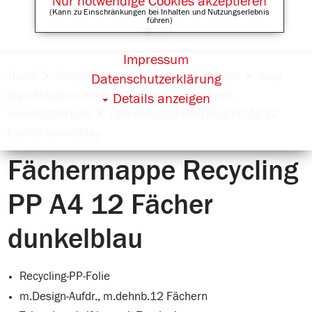
Nur notwendige Cookies akzeptieren
(Kann zu Einschränkungen bei Inhalten und Nutzungserlebnis
führen)
Impressum
Online Shops für
Home
Produktkatalog
Ordnen & Ablegen
easy
Datenschutzerklärung
orga Ablagesysteme
easy orga to go green
Details anzeigen
Kunststoffartikel
Fächermappe Recycling PP A4 12
Fächer dunkelblau
Fächermappe Recycling
PP A4 12 Fächer
dunkelblau
Recycling-PP-Folie
m.Design-Aufdr., m.dehnb.12 Fächern