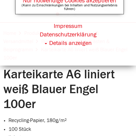
Nur notwendige Cookies akzeptieren
(Kann zu Einschränkungen bei Inhalten und Nutzungserlebnis
führen)
Impressum
Online Shops für
Home
Produktkatalog
Büromaterial &
Datenschutzerklärung
Versandmittel
Büropapiere
Karteikästen &
Details anzeigen
Beiprogramm
Karteikarte A6 liniert weiß Blauer Engel
100er
Karteikarte A6 liniert
weiß Blauer Engel
100er
Recycling-Papier, 180g/m²
100 Stück