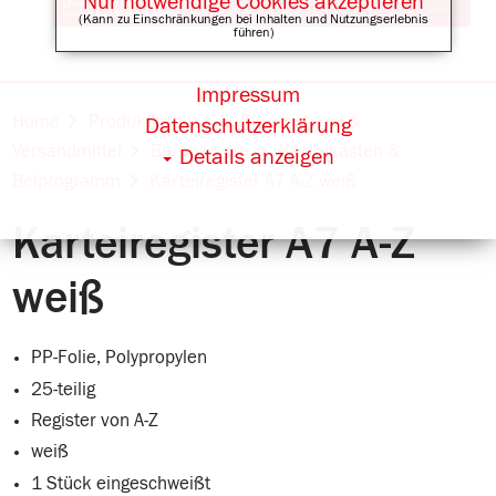
Nur notwendige Cookies akzeptieren
(Kann zu Einschränkungen bei Inhalten und Nutzungserlebnis
führen)
Impressum
Online Shops für
Home
Produktkatalog
Büromaterial &
Datenschutzerklärung
Versandmittel
Büropapiere
Karteikästen &
Details anzeigen
Beiprogramm
Karteiregister A7 A-Z weiß
Karteiregister A7 A-Z
weiß
PP-Folie, Polypropylen
25-teilig
Register von A-Z
weiß
1 Stück eingeschweißt