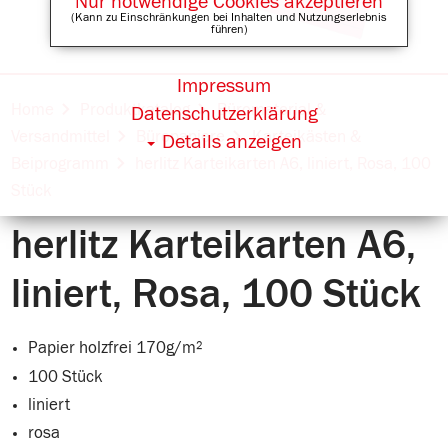
Nur notwendige Cookies akzeptieren
(Kann zu Einschränkungen bei Inhalten und Nutzungserlebnis
führen)
Impressum
Online Shops für
Home
Produktkatalog
Büromaterial &
Datenschutzerklärung
Versandmittel
Büropapiere
Karteikästen &
Details anzeigen
Beiprogramm
herlitz Karteikarten A6, liniert, Rosa, 100
Stück
herlitz Karteikarten A6,
liniert, Rosa, 100 Stück
Papier holzfrei 170g/m²
100 Stück
liniert
rosa