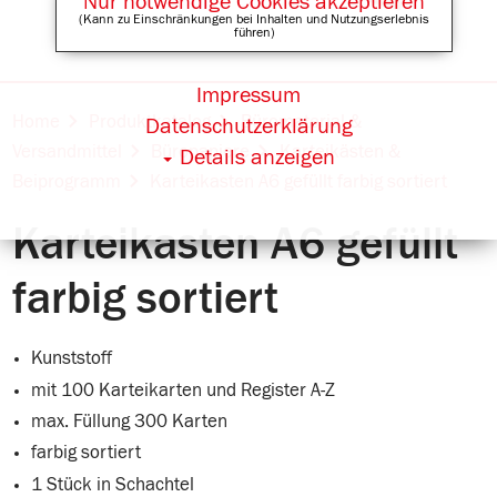
Nur notwendige Cookies akzeptieren
(Kann zu Einschränkungen bei Inhalten und Nutzungserlebnis
führen)
Impressum
Online Shops für
Home
Produktkatalog
Büromaterial &
Datenschutzerklärung
Versandmittel
Büropapiere
Karteikästen &
Details anzeigen
Beiprogramm
Karteikasten A6 gefüllt farbig sortiert
Karteikasten A6 gefüllt
farbig sortiert
Kunststoff
mit 100 Karteikarten und Register A-Z
max. Füllung 300 Karten
farbig sortiert
1 Stück in Schachtel