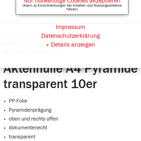
Nur notwendige Cookies akzeptieren
(Kann zu Einschränkungen bei Inhalten und Nutzungserlebnis
führen)
Impressum
Online Shops für
Home
Produktkatalog
Ordnen &
Datenschutzerklärung
Ablegen
Hüllen
Aktenhüllen
Aktenhülle A4
Details anzeigen
Pyramide transparent 10er
Aktenhülle A4 Pyramide
transparent 10er
PP-Folie
Pyramidenprägung
oben und rechts offen
dokumentenecht
transparent