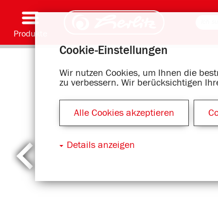
Produkte
Cookie-Einstellungen
Schreiben & Zubehör
Malen & Basteln
Schulranzen
Hefte, Blöcke & Buchhülle
Notizbücher
Kalender
Ordnen & Ablegen
Büromaterial & Versandmittel
Motivserien
Wir nutzen Cookies, um Ihnen die bes
zu verbessern. Wir berücksichtigen Ih
Alle Cookies akzeptieren
Co
Details anzeigen