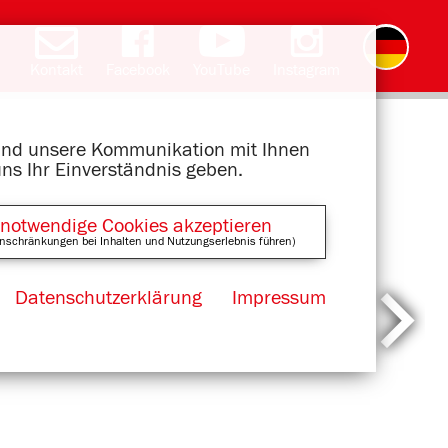
Kontakt
Facebook
YouTube
Instagram
English
română
čeština
polski
slovak
français
magyar
ελληνικά
 und unsere Kommunikation mit Ihnen
uns Ihr Einverständnis geben.
 notwendige Cookies akzeptieren
nschränkungen bei Inhalten und Nutzungserlebnis führen)
Datenschutzerklärung
Impressum