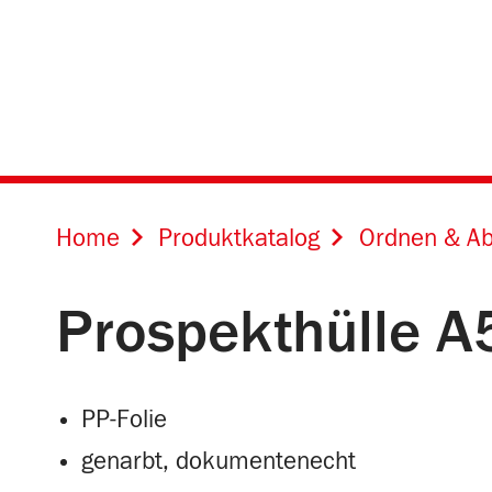
Online Shops für
Home
Produktkatalog
Ordnen & Ab
Prospekthülle A
PP-Folie
genarbt, dokumentenecht