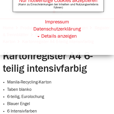
Nur notwendige Cookies akzeptieren
(Kann zu Einschränkungen bei Inhalten und Nutzungserlebnis
führen)
Impressum
Online Shops für
Home
Produktkatalog
Ordnen & Ablegen
Register
Datenschutzerklärung
& Trennblätter
Register
Register
Details anzeigen
Karton
Kartonregister A4 6-teilig intensivfarbig
Kartonregister A4 6-
teilig intensivfarbig
Manila-Recycling-Karton
Taben blanko
6-teilig, Eurolochung
Blauer Engel
6 Intensivfarben