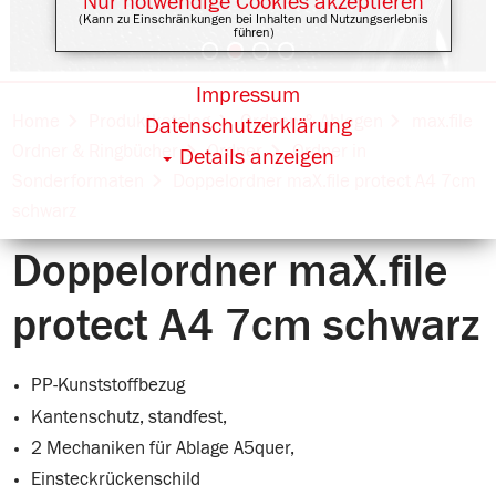
Nur notwendige Cookies akzeptieren
(Kann zu Einschränkungen bei Inhalten und Nutzungserlebnis
führen)
Impressum
Online Shops für
Home
Produktkatalog
Ordnen & Ablegen
max.file
Datenschutzerklärung
Ordner & Ringbücher
Ordner
Ordner in
Details anzeigen
Sonderformaten
Doppelordner maX.file protect A4 7cm
schwarz
Doppelordner maX.file
protect A4 7cm schwarz
PP-Kunststoffbezug
Kantenschutz, standfest,
2 Mechaniken für Ablage A5quer,
Einsteckrückenschild