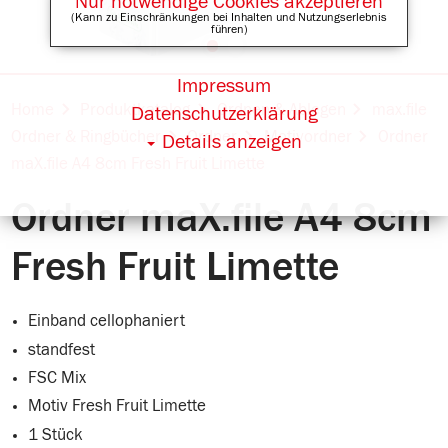
Nur notwendige Cookies akzeptieren
(Kann zu Einschränkungen bei Inhalten und Nutzungserlebnis
führen)
Impressum
Online Shops für
Home
Produktkatalog
Ordnen & Ablegen
max.file
Datenschutzerklärung
Ordner & Ringbücher
Ordner
Motivordner
Ordner
Details anzeigen
maX.file A4 8cm Fresh Fruit Limette
Ordner maX.file A4 8cm
Fresh Fruit Limette
Einband cellophaniert
standfest
FSC Mix
Motiv Fresh Fruit Limette
1 Stück