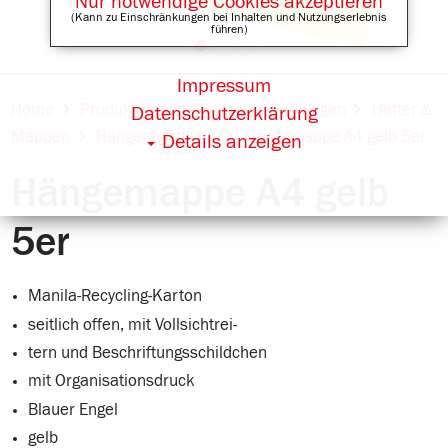
Nur notwendige Cookies akzeptieren
(Kann zu Einschränkungen bei Inhalten und Nutzungserlebnis
führen)
Impressum
Online Shops für
Home
Produktkatalog
Ordnen & Ablegen
Hefter &
Datenschutzerklärung
Mappen
Hängeregistratur
Hängemappe A4 gelb 5er
Details anzeigen
Hängemappe A4 gelb
5er
Manila-Recycling-Karton
seitlich offen, mit Vollsichtrei-
tern und Beschriftungsschildchen
mit Organisationsdruck
Blauer Engel
gelb