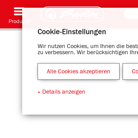
Produkte
Cookie-Einstellungen
Schreiben & Zubehör
Malen & Basteln
Schulranzen
Hefte, Blöcke & Buchhülle
Notizbücher
Kalender
Ordnen & Ablegen
Büromaterial & Versandmittel
Motivserien
Wir nutzen Cookies, um Ihnen die bes
zu verbessern. Wir berücksichtigen Ih
Alle Cookies akzeptieren
Co
Details anzeigen