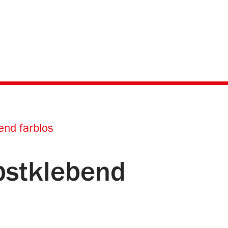
end farblos
bstklebend