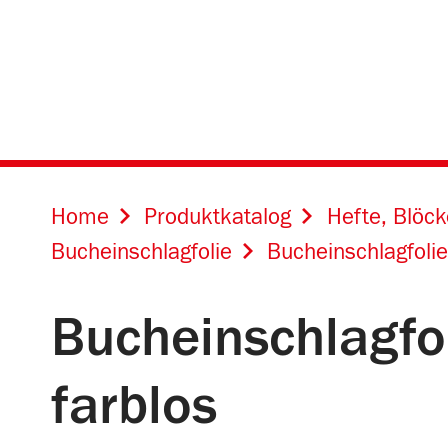
Online Shops für
Home
Produktkatalog
Hefte, Blöc
Bucheinschlagfolie
Bucheinschlagfoli
Bucheinschlagfo
farblos