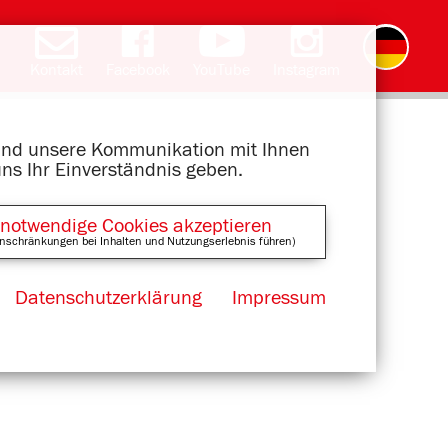
Kontakt
Facebook
YouTube
Instagram
English
română
čeština
polski
slovak
français
magyar
ελληνικά
 und unsere Kommunikation mit Ihnen
uns Ihr Einverständnis geben.
 notwendige Cookies akzeptieren
nschränkungen bei Inhalten und Nutzungserlebnis führen)
Datenschutzerklärung
Impressum