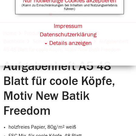
Nur notwendige Cookies akzeptieren
(Kann zu Einschränkungen bei Inhalten und Nutzungserlebnis
führen)
Impressum
Online Shops für
Home
Produktkatalog
Hefte, Blöcke &
Datenschutzerklärung
Buchhülle
Schulhefte
Sonderhefte
Aufgabenheft
Details anzeigen
A5 48 Blatt für coole Köpfe, Motiv New Batik Freedom
Aufgabenheft A5 48
Blatt für coole Köpfe,
Motiv New Batik
Freedom
holzfreies Papier, 80g/m² weiß