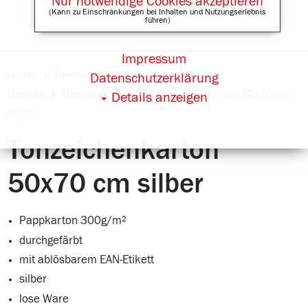
Nur notwendige Cookies akzeptieren
(Kann zu Einschränkungen bei Inhalten und Nutzungserlebnis
führen)
Impressum
Online Shops für
Home
Produktkatalog
Malen &
Datenschutzerklärung
Basteln
Bastelpapiere
Tonzeichenkarton 50x70 cm
Details anzeigen
silber
Tonzeichenkarton
50x70 cm silber
Pappkarton 300g/m²
durchgefärbt
mit ablösbarem EAN-Etikett
silber
lose Ware