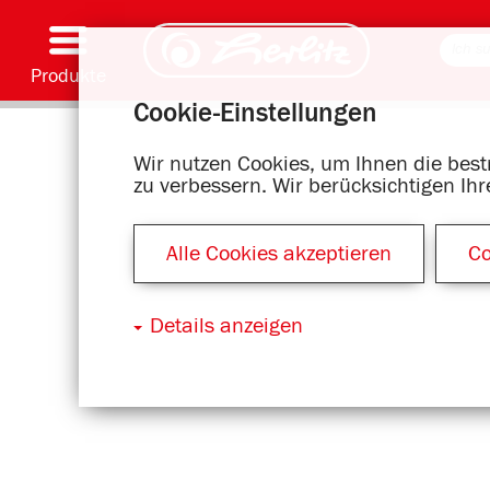
Produkte
Cookie-Einstellungen
Schreiben & Zubehör
Malen & Basteln
Schulranzen
Hefte, Blöcke & Buchhülle
Notizbücher
Kalender
Ordnen & Ablegen
Büromaterial & Versandmittel
Motivserien
Wir nutzen Cookies, um Ihnen die bes
zu verbessern. Wir berücksichtigen Ih
Alle Cookies akzeptieren
Co
Details anzeigen