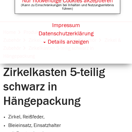
Nur notwendige Cookies akzeptieren
(Kann zu Einschränkungen bei Inhalten und Nutzungserlebnis
führen)
Impressum
Online Shops für
Home
Produktkatalog
Schreiben &
Datenschutzerklärung
Zubehör
Zirkel, Zeichengeräte & Zubehör
Zirkel &
Details anzeigen
Zubehör
Zirkelkasten 5-teilig schwarz in
Hängepackung
Zirkelkasten 5-teilig
schwarz in
Hängepackung
Zirkel, Reißfeder,
Bleieinsatz, Einsatzhalter