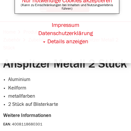
Nur notwendige Cookies akzeptieren
(Kann zu Einschränkungen bei Inhalten und Nutzungserlebnis
führen)
Impressum
Online Shops für
Home
Produktkatalog
Schreiben &
Datenschutzerklärung
Zubehör
Zubehör
Anspitzer
Anspitzer Metall 2
Details anzeigen
Stück
Anspitzer Metall 2 Stück
Aluminium
Keilform
metallfarben
2 Stück auf Blisterkarte
Weitere Informationen
4008118680301
EAN: